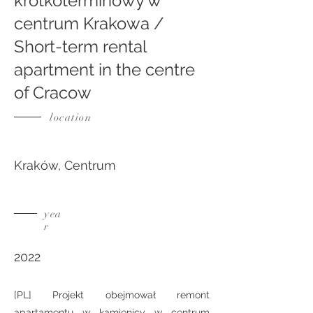
krótkoterminowy w
centrum Krakowa /
Short-term rental
apartment in the centre
of Cracow
location
Kraków, Centrum
yea
r
2022
[PL] Projekt obejmował remont
apartamentu w kamienicy w centrum